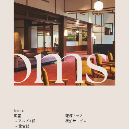
oms &
Index
客室
配棟マップ
- アルプス館
宿泊サービス
- 愛宕館