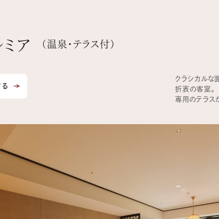
レミア
（温泉・テラス付）
クラシカルな
する
折衷の客室。
専用のテラス