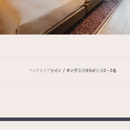
ベッドタイプ
ツイン / キング
面積
45㎡
定員
2~3名