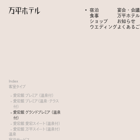
宿泊
宴会・会議
食事
万平ホテル
ショップ
お知らせ
ウエディング
よくあるご
Atago
Index
客室タイプ
- 愛宕館 プレミア （温泉付）
- 愛宕館 プレミア（温泉・テラス
付）
- 愛宕館 グランドプレミア （温泉
付）
- 愛宕館 愛宕スイート（温泉付）
- 愛宕館 万平スイート（温泉付）
温泉
宿泊サービス