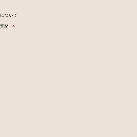
について
質問
Wing
愛宕館